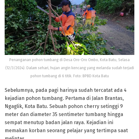
Penanganan pohon tumbang di Desa Oro-Oro Ombo, Kota Batu, Selasa
(12/3/2024). Dalam sehari, hujan angin kencang yang melanda sudah terjadi
pohon tumbang di 6 titik. Foto: BPBD Kota Batu
Sebelumnya, pada pagi harinya sudah tercatat ada 4
kejadian pohon tumbang. Pertama di Jalan Brantas,
Ngaglik, Kota Batu. Sebuah pohon cherry setinggi 9
meter dan diameter 35 sentimeter tumbang hingga
sempat menutup badan jalan raya. Kejadian ini
memakan korban seorang pelajar yang tertimpa saat
melintas.