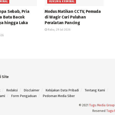
MINAL
HUKUM & KRIMINAL
pa Sebab, Pria
Modus Matikan CCTV, Pemuda
ta Batu Bacok
di Wagir Curi Puluhan
a hingga Luka
Peralatan Pancing
Rabu, 29 Jul 2026
026
i Site
k
Redaksi
Disclaimer
Kebijakan Data Pribadi
Tentang Kami
ami
Form Pengaduan
Pedoman Media Siber
© 2021
Tugu Media Group
Reserved
Tugu 