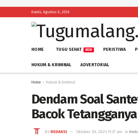
Kamis, Agustus 6, 2026
HOME
TUGU SEHAT
PERISTIWA
P
NEW
HUKUM & KRIMINAL
ADVERTORIAL
Home
Hukum & Kriminal
Dendam Soal Santet
Bacok Tetangganya
BY
REDAKSI
Oktober 20, 2023 11:37 am
in
Huku