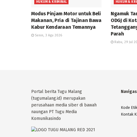
HUKUM & KRIMINAL
HUKUM & KRI
Modus Pinjam Motor untuk Beli
Ngamuk Tan
Makanan, Pria di Tajinan Bawa
ODGJ di Ko
Kabur Kendaraan Temannya
Tetanggany
Parah
Senin, 3 Agu 2026
Rabu, 29 Jul 2
Portal berita Tugu Malang
Navigas
(tugumalang.id) merupakan
perusahaan media siber di bawah
Kode Eti
naungan PT Tugu Media
Kontak K
Komunikasindo