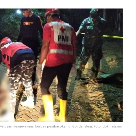
Petugas mengevakuasi korban pembacokan di Gondanglegi. Foto: dok. relawan