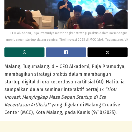
CEO Alkademi, Puja Pramudya membongkar strategi praktis dalam membangun
membangun sturtup dalam seminar TirAI Inovasi 2025 di MCC (dok. Tugumalang.id)
Malang, Tugumalang.id
– CEO Alkademi,
Puja Pramudya
,
membagikan strategi praktis dalam membangun
startup digital di era kecerdasan artifisial (AI). Hal itu ia
sampaikan dalam seminar interaktif bertajuk
“TirAI
Inovasi: Menyingkap Masa Depan Startup di Era
Kecerdasan Artifisial”
yang digelar di
Malang Creative
Center (MCC)
, Kota Malang, pada Kamis (9/10/2025).