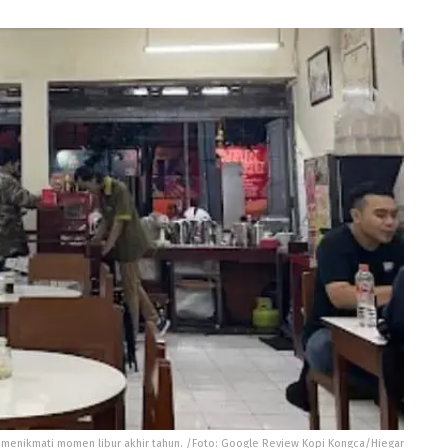
t menikmati momen libur akhir tahun. /Foto: Google Review Kopi Kongca/Hiegar