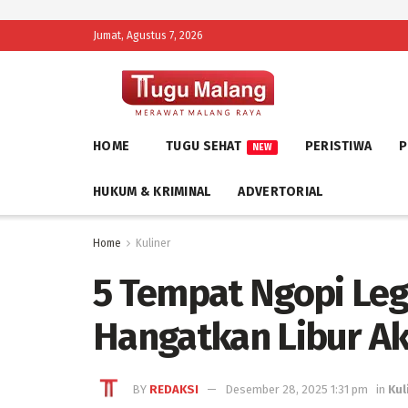
Jumat, Agustus 7, 2026
HOME
TUGU SEHAT
PERISTIWA
P
NEW
HUKUM & KRIMINAL
ADVERTORIAL
Home
Kuliner
5 Tempat Ngopi Leg
Hangatkan Libur Ak
BY
REDAKSI
Desember 28, 2025 1:31 pm
in
Kul