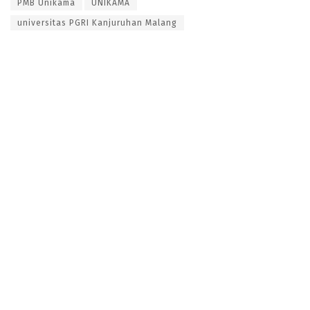
PMB Unikama
UNIKAMA
universitas PGRI Kanjuruhan Malang