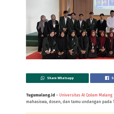
Share Whatsapp
S
Tugumalang.id
–
Universitas Al Qolam Malang
mahasiswa, dosen, dan tamu undangan pada Te