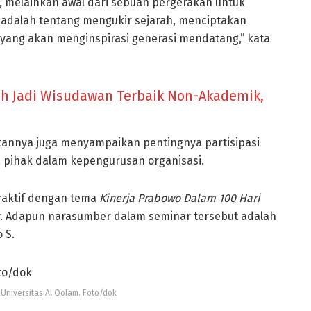
l, melainkan awal dari sebuah pergerakan untuk
ni adalah tentang mengukir sejarah, menciptakan
 yang akan menginspirasi generasi mendatang,” kata
ih Jadi Wisudawan Terbaik Non-Akademik,
tannya juga menyampaikan pentingnya partisipasi
a pihak dalam kepengurusan organisasi.
eraktif dengan tema
Kinerja Prabowo Dalam 100 Hari
. Adapun narasumber dalam seminar tersebut adalah
 S.
 Universitas Al Qolam. Foto/dok