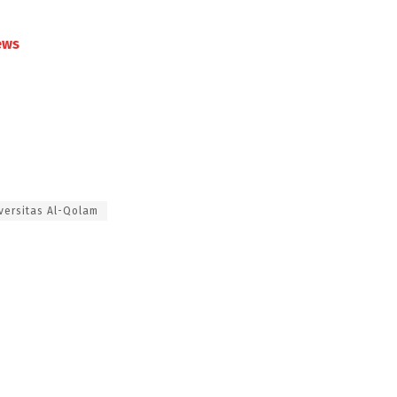
ews
versitas Al-Qolam