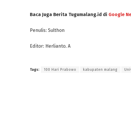
Baca Juga Berita Tugumalang.id di
Google N
Penulis: Sulthon
Editor: Herlianto. A
Tags:
100 Hari Prabowo
kabupaten malang
Uni