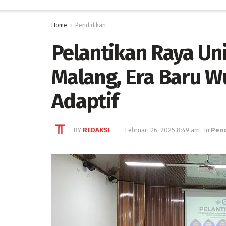
Home
Pendidikan
Pelantikan Raya Uni
Malang, Era Baru W
Adaptif
BY
REDAKSI
Februari 26, 2025 8:49 am
in
Pend