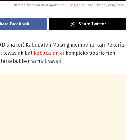
Ilustrasi kebakaran di apartemen Hong Kong. Foto: Pixabay.com/fish96
hare Facebook
Share Twitter
a (Disnaker) Kabupaten Malang membenarkan Pekerja
t tewas akibat
kebakaran
di kompleks apartemen
I tersebut bernama Erawati.