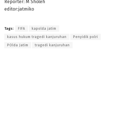
Reporter: M Sholeh
editor:jatmiko
Tags:
FIFA
kapolda jatim
kasus hukum tragedi kanjuruhan
Penyidik polri
POlda Jatim
tragedi kanjuruhan