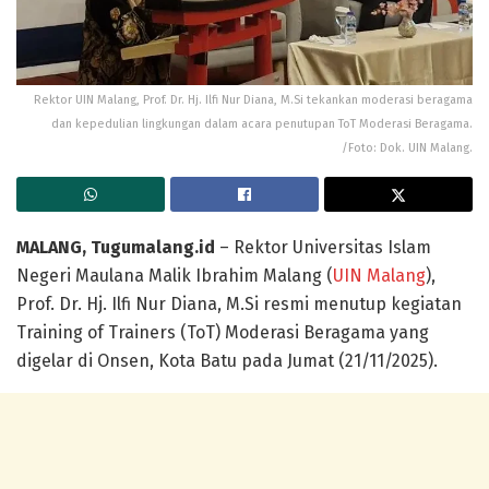
Rektor UIN Malang, Prof. Dr. Hj. Ilfi Nur Diana, M.Si tekankan moderasi beragama
dan kepedulian lingkungan dalam acara penutupan ToT Moderasi Beragama.
/Foto: Dok. UIN Malang.
MALANG, Tugumalang.id
– Rektor Universitas Islam
Negeri Maulana Malik Ibrahim Malang (
UIN Malang
),
Prof. Dr. Hj. Ilfi Nur Diana, M.Si resmi menutup kegiatan
Training of Trainers (ToT) Moderasi Beragama yang
digelar di Onsen, Kota Batu pada Jumat (21/11/2025).