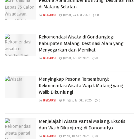
Pesona Alam Sumber Buntung, Destinasi Hits
di Malang Selatan
BY
REDAKSI
Jumat, 24 Okt 2025
0
Rekomendasi Wisata di Gondanglegi
Kabupaten Malang: Destinasi Alam yang
Menyegarkan dan Memikat
BY
REDAKSI
Jumat, 17 Okt 2025
0
Menyingkap Pesona Tersembunyi:
Rekomendasi Wisata Wajak Malang yang
Wajib Dikunjungi
BY
REDAKSI
Minggu, 12 Okt 2025
0
Menjelajahi Wisata Pantai Malang: Eksotis
dan Wajib Dikunjungi di Donomulyo
BY
REDAKSI
Rabu, 10 Sep 2025
0