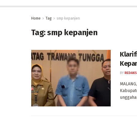
Home
Tag
smp kepanjen
Tag:
smp kepanjen
Klari
Kepan
BY
REDAKS
MALANG, 
Kabupate
unggahan 