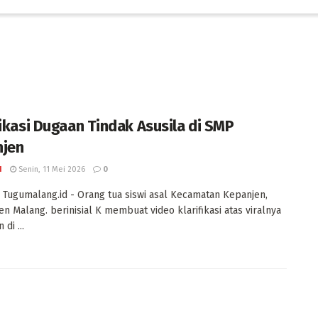
fikasi Dugaan Tindak Asusila di SMP
jen
I
Senin, 11 Mei 2026
0
Tugumalang.id - Orang tua siswi asal Kecamatan Kepanjen,
n Malang. berinisial K membuat video klarifikasi atas viralnya
di ...