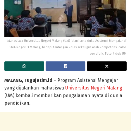
Mahasiswa Universitas Negeri Malang (UM) jalani suka duka Asistensi Mengajar di
SMA Negeri 3 Malang, hadapi tantangan kelas sekaligus asah kompetensi calon
pendidik. Foto / dok UM
MALANG, Tugujatim.id
– Program Asistensi Mengajar
yang dijalankan mahasiswa
Universitas Negeri Malang
(UM) kembali memberikan pengalaman nyata di dunia
pendidikan.