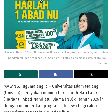
Rayakan Harlah 1 Abad NU bersama Unisma berikan program menarik, gratis biaya
pendaftaran dan potongan UKT Semester 1 untuk calon mahasiswa. /Foto: Dok.
Unisma.
MALANG, Tugumalang.id – Universitas Islam Malang
(Unisma) merayakan momen bersejarah Hari Lahir
(Harlah) 1 Abad Nahdlatul Ulama (NU) di tahun 2026 ini
dengan memberikan program istimewa bagi calon