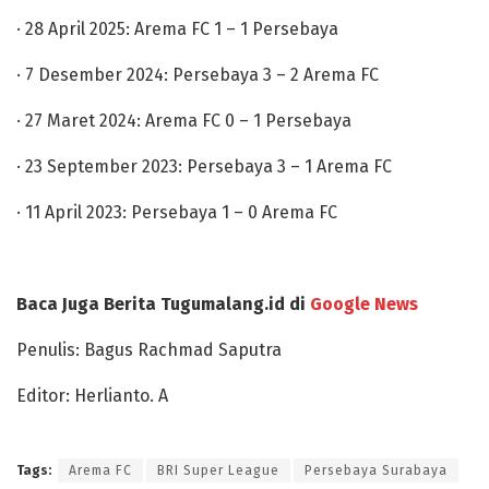
· 28 April 2025: Arema FC 1 – 1 Persebaya
· 7 Desember 2024: Persebaya 3 – 2 Arema FC
· 27 Maret 2024: Arema FC 0 – 1 Persebaya
· 23 September 2023: Persebaya 3 – 1 Arema FC
· 11 April 2023: Persebaya 1 – 0 Arema FC
Baca Juga Berita Tugumalang.id di
Google News
Penulis: Bagus Rachmad Saputra
Editor: Herlianto. A
Tags:
Arema FC
BRI Super League
Persebaya Surabaya