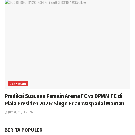
OLAHRAGA
Prediksi Susunan Pemain Arema FC vs DPMM FC di
Piala Presiden 2026: Singo Edan Waspadai Mantan
Jumat, 31 Jul 2026
BERITA POPULER