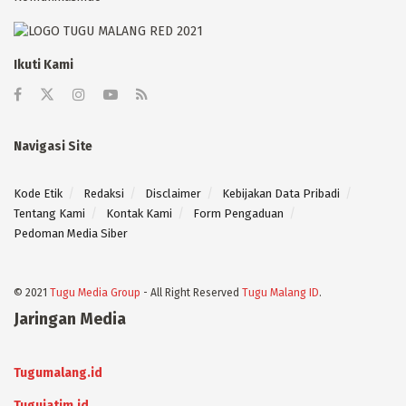
Ikuti Kami
Navigasi Site
Kode Etik
Redaksi
Disclaimer
Kebijakan Data Pribadi
Tentang Kami
Kontak Kami
Form Pengaduan
Pedoman Media Siber
© 2021
Tugu Media Group
- All Right Reserved
Tugu Malang ID
.
Jaringan Media
Tugumalang.id
Tugujatim.id