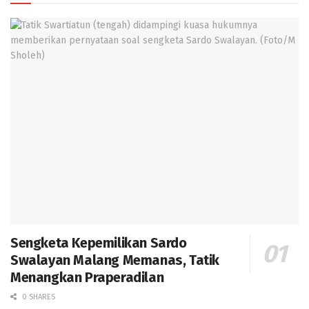
Sengketa Kepemilikan Sardo
Swalayan Malang Memanas, Tatik
Menangkan Praperadilan
0 SHARES