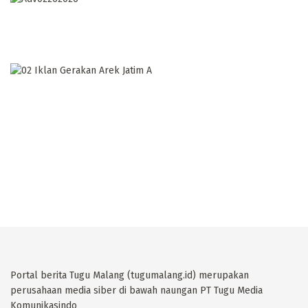
Portal berita Tugu Malang (tugumalang.id) merupakan
perusahaan media siber di bawah naungan PT Tugu Media
Komunikasindo