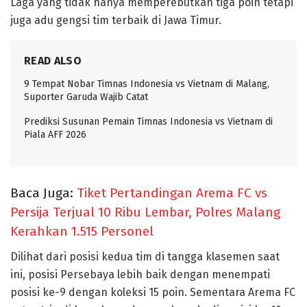
Laga yang tidak hanya memperebutkan tiga poin tetapi
juga adu gengsi tim terbaik di Jawa Timur.
READ ALSO
9 Tempat Nobar Timnas Indonesia vs Vietnam di Malang,
Suporter Garuda Wajib Catat
Prediksi Susunan Pemain Timnas Indonesia vs Vietnam di
Piala AFF 2026
Baca Juga:
Tiket Pertandingan Arema FC vs
Persija Terjual 10 Ribu Lembar, Polres Malang
Kerahkan 1.515 Personel
Dilihat dari posisi kedua tim di tangga klasemen saat
ini, posisi Persebaya lebih baik dengan menempati
posisi ke-9 dengan koleksi 15 poin. Sementara Arema FC