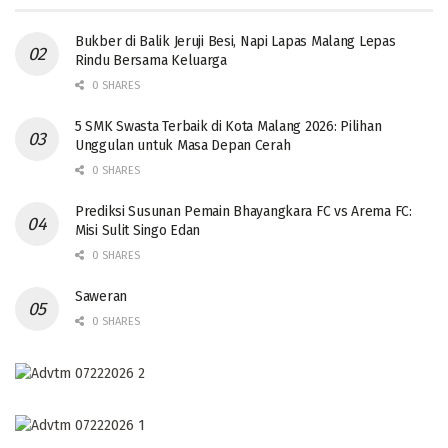
Bukber di Balik Jeruji Besi, Napi Lapas Malang Lepas
Rindu Bersama Keluarga
0 SHARES
5 SMK Swasta Terbaik di Kota Malang 2026: Pilihan
Unggulan untuk Masa Depan Cerah
0 SHARES
Prediksi Susunan Pemain Bhayangkara FC vs Arema FC:
Misi Sulit Singo Edan
0 SHARES
Saweran
0 SHARES