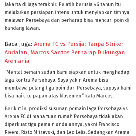
Jakarta di laga terakhir. Pelatih berusia 46 tahun itu
melakukan persiapan intens untuk menyiapkan timnya
melawan Persebaya dan berharap bisa mencuri poin di
kandang lawan.
Baca Juga:
Arema FC vs Persija: Tanpa Striker
Andalan, Marcos Santos Berharap Dukungan
Aremania
“Mental pemain sudah kami siapkan untuk menghadapi
laga kontra Persebaya. Saya yakin Arema bisa
membawa pulang tiga poin dari Persebaya, supaya kami
bisa naik ke papan atas klasemen,” kata Marcos.
Berikut ini prediksi susunan pemain laga Persebaya vs
Arema FC di mana tuan rumah Persebaya tidak akan
diperkuat tiga pemain andalannya, yakni Francisco
Rivera, Risto Mitrevski, dan Leo Lelis. Sedangkan Arema