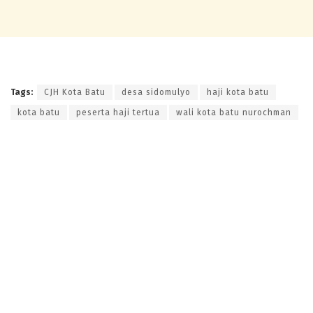
Tags:
CJH Kota Batu
desa sidomulyo
haji kota batu
kota batu
peserta haji tertua
wali kota batu nurochman