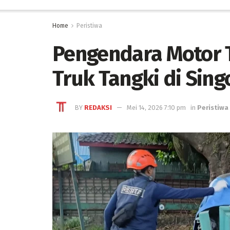
Home
Peristiwa
Pengendara Motor 
Truk Tangki di Sing
BY
REDAKSI
Mei 14, 2026 7:10 pm
in
Peristiwa