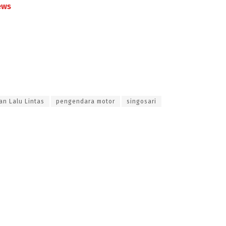
ews
an Lalu Lintas
pengendara motor
singosari