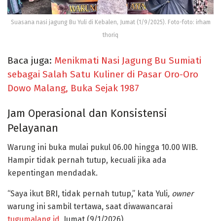
Suasana nasi jagung Bu Yuli di Kebalen, Jumat (1/9/2025). Foto-foto: irham
thoriq
Baca juga:
Menikmati Nasi Jagung Bu Sumiati
sebagai Salah Satu Kuliner di Pasar Oro-Oro
Dowo Malang, Buka Sejak 1987
Jam Operasional dan Konsistensi
Pelayanan
Warung ini buka mulai pukul 06.00 hingga 10.00 WIB.
Hampir tidak pernah tutup, kecuali jika ada
kepentingan mendadak.
“Saya ikut BRI, tidak pernah tutup,” kata Yuli
, owner
warung ini sambil tertawa, saat diwawancarai
tugumala
n
g.id
, Jumat (9/1/2026).