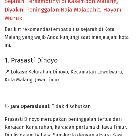
Sejarah Tersembunyi di Kasembon Malang,
Diyakini Peninggalan Raja Majapahit, Hayam
Wuruk
Berikut rekomendasi
empat situs sejarah di Kota
Malang
yang wajib Anda kunjungi saat menjelajahi kota
ini.
1. Prasasti Dinoyo
📍
Lokasi:
Kelurahan Dinoyo, Kecamatan Lowokwaru,
Kota Malang, Jawa Timur
⏰
Jam Operasional:
Tidak disebutkan
Prasasti Dinoyo
merupakan peninggalan tertua dari
Kerajaan Kanjuruhan
, kerajaan pertama di Jawa Timur.
Ditulis dalam bahasa Sanskerta dengan aksara Kawi,