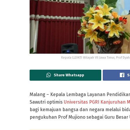
Kepala LLDIKTI Wilayah VII Jawa Timur, Prof D
Share Whatsapp
S
Malang – Kepala Lembaga Layanan Pendidikan T
Sawutri optimis
Universitas PGRI Kanjuruhan 
bagi kemajuan bangsa dan negara melalui bid
pengukuhan Prof Mujiono sebagai Guru Besar 