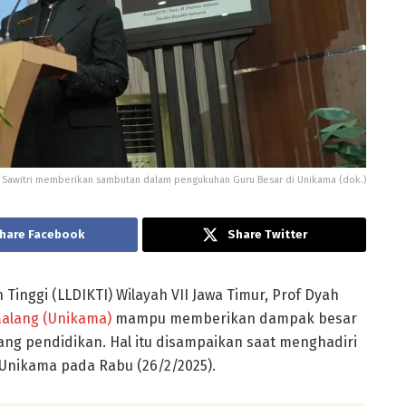
yah Sawitri memberikan sambutan dalam pengukuhan Guru Besar di Unikama (dok.)
hare Facebook
Share Twitter
inggi (LLDIKTI) Wilayah VII Jawa Timur, Prof Dyah
Malang (Unikama)
mampu memberikan dampak besar
ang pendidikan. Hal itu disampaikan saat menghadiri
Unikama pada Rabu (26/2/2025).