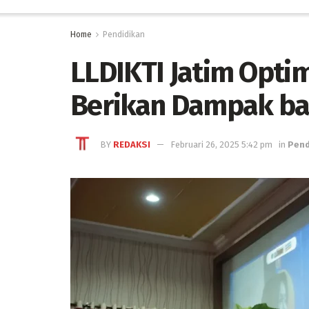
Home
Pendidikan
LLDIKTI Jatim Opt
Berikan Dampak ba
BY
REDAKSI
Februari 26, 2025 5:42 pm
in
Pend