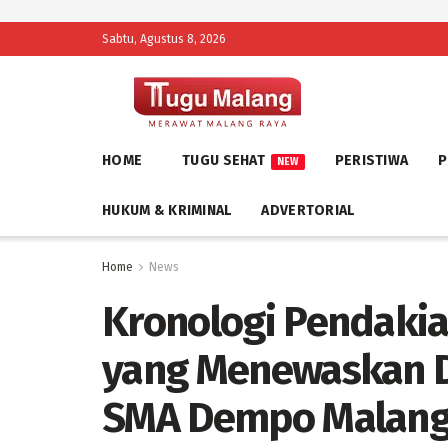
Sabtu, Agustus 8, 2026
HOME
TUGU SEHAT
PERISTIWA
P
NEW
HUKUM & KRIMINAL
ADVERTORIAL
Home
News
Kronologi Pendaki
yang Menewaskan D
SMA Dempo Malan