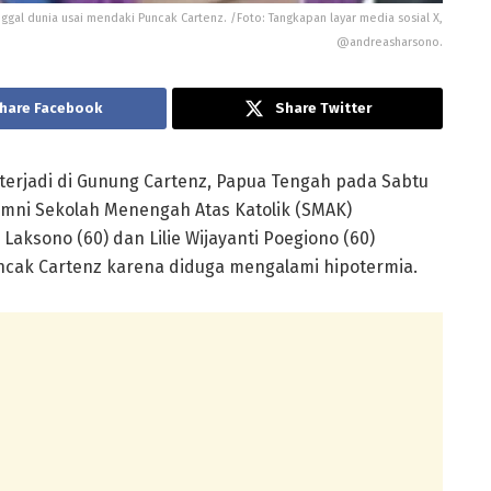
ggal dunia usai mendaki Puncak Cartenz. /Foto: Tangkapan layar media sosial X,
@andreasharsono.
hare Facebook
Share Twitter
terjadi di Gunung Cartenz, Papua Tengah pada Sabtu
lumni Sekolah Menengah Atas Katolik (SMAK)
Laksono (60) dan Lilie Wijayanti Poegiono (60)
uncak Cartenz karena diduga mengalami hipotermia.