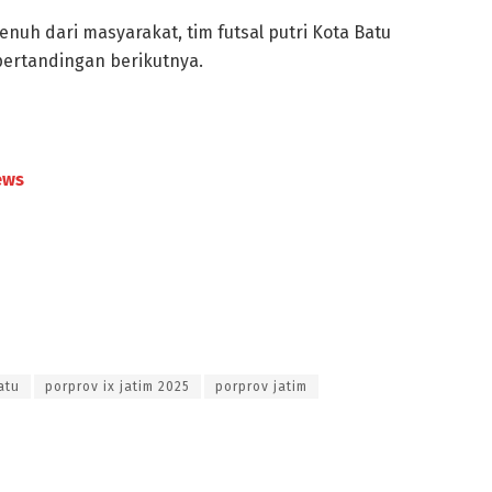
uh dari masyarakat, tim futsal putri Kota Batu
 pertandingan berikutnya.
ews
atu
porprov ix jatim 2025
porprov jatim