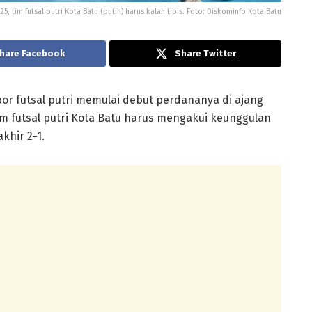
, tim futsal putri Kota Batu (putih) harus kalah tipis. Foto: Diskominfo Kota Batu
hare Facebook
Share Twitter
or futsal putri memulai debut perdananya di ajang
m futsal putri Kota Batu harus mengakui keunggulan
khir 2-1.