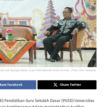
al asal Spanyol dalam acara International Guest Lecture. /Foto: Dok. Unikama.
hare Facebook
Share Twitter
i) Pendidikan Guru Sekolah Dasar (PGSD) Universitas
kan komitmennya dalam meningkatkan kualitas