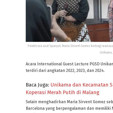
Pembicara asal Spanyol, Maria Sirvent Gomez berbagi wawasa
Unikama./
Acara International Guest Lecture PGSD Unik
terdiri dari angkatan 2022, 2023, dan 2024.
Baca Juga:
Unikama dan Kecamatan S
Koperasi Merah Putih di Malang
Selain menghadirkan Maria Sirvent Gomez seba
Barcelona yang berpengalaman dan memiliki M