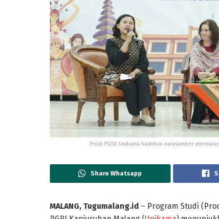
Prodi PGSD Unikama hadirkan narasumber internasion
Share Whatsapp
S
MALANG, Tugumalang.id
– Program Studi (Prod
PGRI Kanjuruhan Malang (
Unikama
) menunjuk