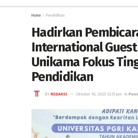
Home
Pendidikan
Hadirkan Pembicara
International Gues
Unikama Fokus Ting
Pendidikan
BY
REDAKSI
Oktober 10, 2025 12:51 pm
in
Pend