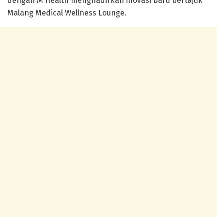
dengan
M Health
menghadirkan inovasi baru bertajuk
Malang Medical Wellness Lounge
.