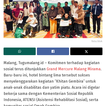
foto/dok
Malang, Tugumalang.id
– Komitmen terhadap kegiatan
sosial terus ditunjukkan
Grand Mercure Malang Mirama
.
Baru-baru ini, hotel bintang lima tersebut sukses
menyelenggarakan kegiatan
“Khitan Gembira”
untuk
anak-anak disabilitas dan yatim piatu. Acara ini digelar
bekerja sama dengan
Kementerian Sosial Republik
Indonesia
,
ATENSI (Asistensi Rehabilitasi Sosial)
, serta
komunitas sosial
Omah Gembira
.