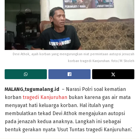
Devi Athok, ayah korban yang mengurungkan niat permintaan autopsi jenazah
korban tragedi Kanjuruhan. foto/M Sholeh
MALANG,tugumalang.id
– Narasi Polri soal kematian
korban
tragedi Kanjuruhan
bukan karena gas air mata
menyayat hati keluarga korban. Hal itulah yang
membulatkan tekad Devi Athok mengajukan autopsi
pada jenazah kedua anaknya. Langkah ini sebagai
bentuk gerakan nyata ‘Usut Tuntas tragedi Kanjuruhan’.