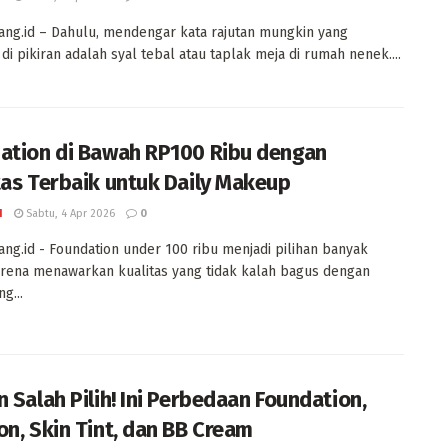
ng.id – Dahulu, mendengar kata rajutan mungkin yang
 di pikiran adalah syal tebal atau taplak meja di rumah nenek....
ation di Bawah RP100 Ribu dengan
tas Terbaik untuk Daily Makeup
I
Sabtu, 4 Apr 2026
0
ng.id - Foundation under 100 ribu menjadi pilihan banyak
rena menawarkan kualitas yang tidak kalah bagus dengan
g...
n Salah Pilih! Ini Perbedaan Foundation,
on, Skin Tint, dan BB Cream