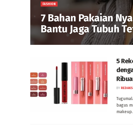
FASHION
7 Bahan Pakaian Nya
Bantu Jaga Tubuh T
5 Rek
denga
Ribua
BY
REDAKS
Tugumala
bagus ma
makeup..