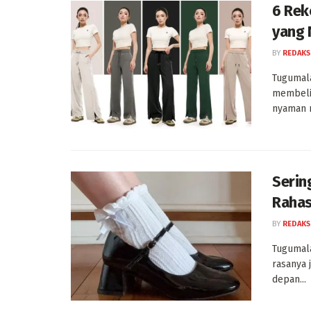
6 Rek
yang 
BY
REDAKS
Tugumala
membeli 
nyaman 
Serin
Rahas
BY
REDAKS
Tugumala
rasanya 
depan...