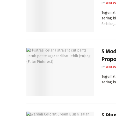
BY
REDAKS
Tugumala
sering b
Sekilas,..
5 Mod
Propo
BY
REDAKS
Tugumala
sering k
5 Blu