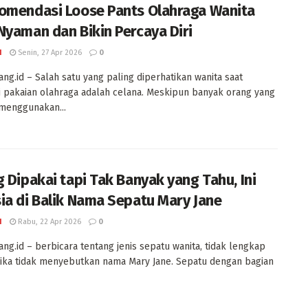
omendasi Loose Pants Olahraga Wanita
Nyaman dan Bikin Percaya Diri
I
Senin, 27 Apr 2026
0
ng.id – Salah satu yang paling diperhatikan wanita saat
pakaian olahraga adalah celana. Meskipun banyak orang yang
menggunakan...
g Dipakai tapi Tak Banyak yang Tahu, Ini
ia di Balik Nama Sepatu Mary Jane
I
Rabu, 22 Apr 2026
0
ng.id – berbicara tentang jenis sepatu wanita, tidak lengkap
jika tidak menyebutkan nama Mary Jane. Sepatu dengan bagian