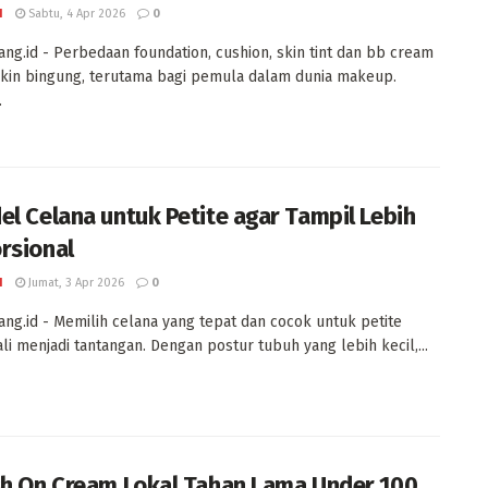
I
Sabtu, 4 Apr 2026
0
ng.id - Perbedaan foundation, cushion, skin tint dan bb cream
ikin bingung, terutama bagi pemula dalam dunia makeup.
.
el Celana untuk Petite agar Tampil Lebih
rsional
I
Jumat, 3 Apr 2026
0
ng.id - Memilih celana yang tepat dan cocok untuk petite
ali menjadi tantangan. Dengan postur tubuh yang lebih kecil,...
sh On Cream Lokal Tahan Lama Under 100