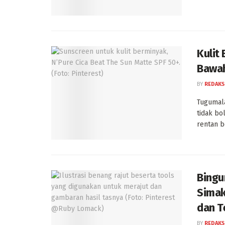
Kulit
Bawah
BY
REDAKS
Tugumala
tidak bo
rentan be
Bingu
Simak
dan T
BY
REDAKS