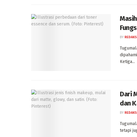
Masih
Fungs
BY
REDAKS
Tugumala
dipahami
Ketiga...
Dari 
dan K
BY
REDAKS
Tugumala
tetapi j