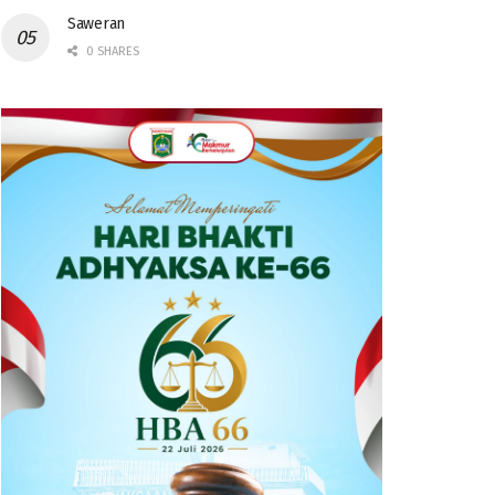
Saweran
0 SHARES