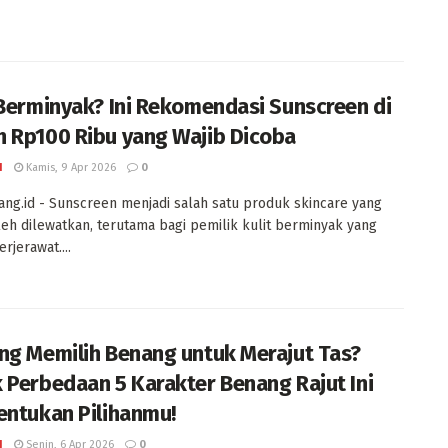
 Berminyak? Ini Rekomendasi Sunscreen di
 Rp100 Ribu yang Wajib Dicoba
I
Kamis, 9 Apr 2026
0
ng.id - Sunscreen menjadi salah satu produk skincare yang
leh dilewatkan, terutama bagi pemilik kulit berminyak yang
rjerawat....
ng Memilih Benang untuk Merajut Tas?
 Perbedaan 5 Karakter Benang Rajut Ini
entukan Pilihanmu!
I
Senin, 6 Apr 2026
0