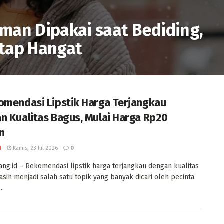
man Dipakai saat Bediding,
etap Hangat
omendasi Lipstik Harga Terjangkau
n Kualitas Bagus, Mulai Harga Rp20
n
I
Kamis, 23 Jul 2026
0
ng.id – Rekomendasi lipstik harga terjangkau dengan kualitas
sih menjadi salah satu topik yang banyak dicari oleh pecinta
..