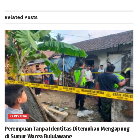
Related
Posts
PERISTIWA
Perempuan Tanpa Identitas Ditemukan Mengapung
di Sumur Warga Bululawang