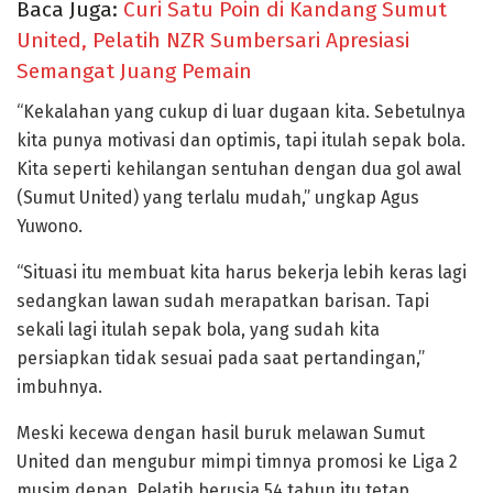
Baca Juga:
Curi Satu Poin di Kandang Sumut
United, Pelatih NZR Sumbersari Apresiasi
Semangat Juang Pemain
“Kekalahan yang cukup di luar dugaan kita. Sebetulnya
kita punya motivasi dan optimis, tapi itulah sepak bola.
Kita seperti kehilangan sentuhan dengan dua gol awal
(Sumut United) yang terlalu mudah,” ungkap Agus
Yuwono.
“Situasi itu membuat kita harus bekerja lebih keras lagi
sedangkan lawan sudah merapatkan barisan. Tapi
sekali lagi itulah sepak bola, yang sudah kita
persiapkan tidak sesuai pada saat pertandingan,”
imbuhnya.
Meski kecewa dengan hasil buruk melawan Sumut
United dan mengubur mimpi timnya promosi ke Liga 2
musim depan. Pelatih berusia 54 tahun itu tetap