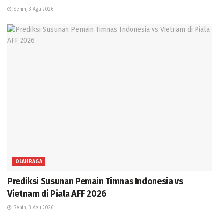
Senin, 3 Agu 2026
OLAHRAGA
Prediksi Susunan Pemain Timnas Indonesia vs
Vietnam di Piala AFF 2026
Senin, 3 Agu 2026