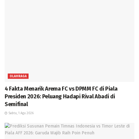
OLAHRAGA
4 Fakta Menarik Arema FC vs DPMM FC di Piala
Presiden 2026: Peluang Hadapi Rival Abadi di
Semifinal
Sabtu, 1 Agu 2026