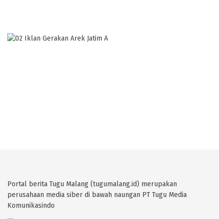
Portal berita Tugu Malang (tugumalang.id) merupakan
perusahaan media siber di bawah naungan PT Tugu Media
Komunikasindo