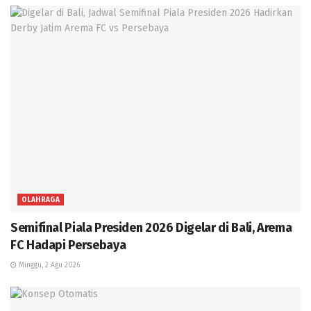
OLAHRAGA
Semifinal Piala Presiden 2026 Digelar di Bali, Arema
FC Hadapi Persebaya
Minggu, 2 Agu 2026