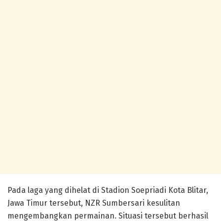
Pada laga yang dihelat di Stadion Soepriadi Kota Blitar,
Jawa Timur tersebut, NZR Sumbersari kesulitan
mengembangkan permainan. Situasi tersebut berhasil