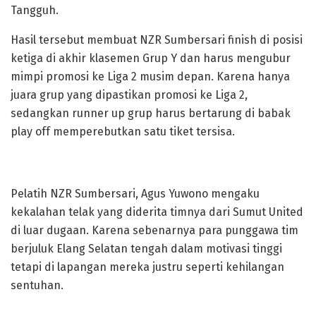
Tangguh.
Hasil tersebut membuat NZR Sumbersari finish di posisi
ketiga di akhir klasemen Grup Y dan harus mengubur
mimpi promosi ke Liga 2 musim depan. Karena hanya
juara grup yang dipastikan promosi ke Liga 2,
sedangkan runner up grup harus bertarung di babak
play off memperebutkan satu tiket tersisa.
Pelatih NZR Sumbersari, Agus Yuwono mengaku
kekalahan telak yang diderita timnya dari Sumut United
di luar dugaan. Karena sebenarnya para punggawa tim
berjuluk Elang Selatan tengah dalam motivasi tinggi
tetapi di lapangan mereka justru seperti kehilangan
sentuhan.