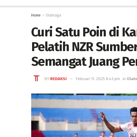
Home
Olahraga
Curi Satu Poin di 
Pelatih NZR Sumber
Semangat Juang P
BY
REDAKSI
Februari 11, 2025 8:43 pm
in
Olah