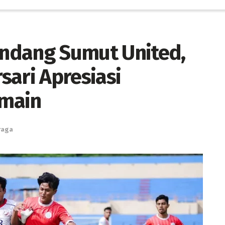
Kandang Sumut United,
sari Apresiasi
emain
raga