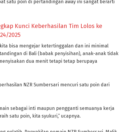
t satu poin di pertandingan away ini sangat berarti
gkap Kunci Keberhasilan Tim Lolos ke
024/2025
ita bisa mengejar ketertinggalan dan ini minimal
tandingan di Bali (babak penyisihan), anak-anak tidak
enyisakan dua menit tetapi tetap berupaya
berhasilan NZR Sumbersari mencuri satu poin dari
 main sebagai inti maupun pengganti semuanya kerja
ih satu poin, kita syukuri,” ucapnya.
g pelatih. Perwakilan pemain NZR Sumbersari, Malik