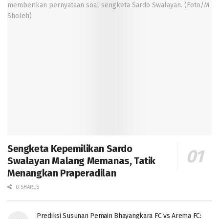
Sengketa Kepemilikan Sardo
Swalayan Malang Memanas, Tatik
Menangkan Praperadilan
0 SHARES
Prediksi Susunan Pemain Bhayangkara FC vs Arema FC: