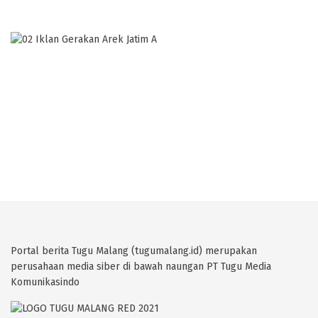
Portal berita Tugu Malang (tugumalang.id) merupakan
perusahaan media siber di bawah naungan PT Tugu Media
Komunikasindo