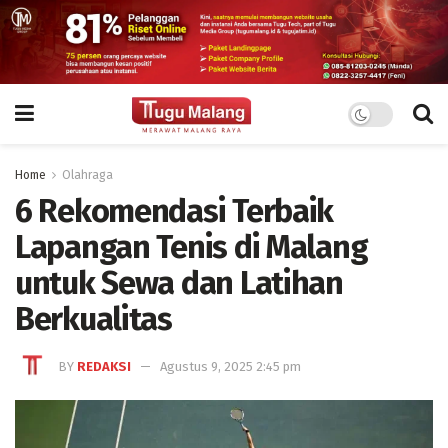
Home
Olahraga
6 Rekomendasi Terbaik
Lapangan Tenis di Malang
untuk Sewa dan Latihan
Berkualitas
BY
REDAKSI
Agustus 9, 2025 2:45 pm