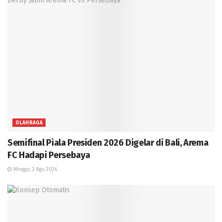
OLAHRAGA
Semifinal Piala Presiden 2026 Digelar di Bali, Arema
FC Hadapi Persebaya
Minggu, 2 Agu 2026