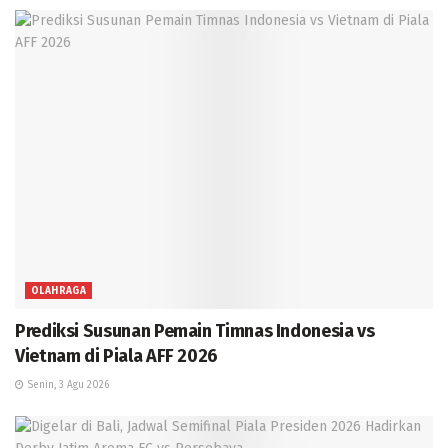
OLAHRAGA
Prediksi Susunan Pemain Timnas Indonesia vs
Vietnam di Piala AFF 2026
Senin, 3 Agu 2026