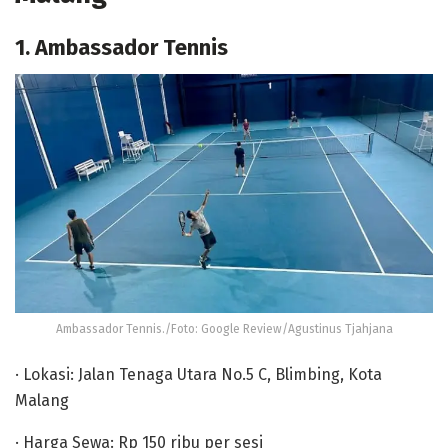
1. Ambassador Tennis
Ambassador Tennis./Foto: Google Review/Agustinus Tjahjana
· Lokasi: Jalan Tenaga Utara No.5 C, Blimbing, Kota
Malang
· Harga Sewa: Rp 150 ribu per sesi