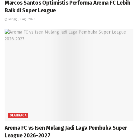
Marcos Santos Optimistis Performa Arema FC Lebih
Baik di Super League
Minggu, 9 Agu 2026
OLAHRAGA
Arema FC vs Isen Mulang Jadi Laga Pembuka Super
League 2026-2027