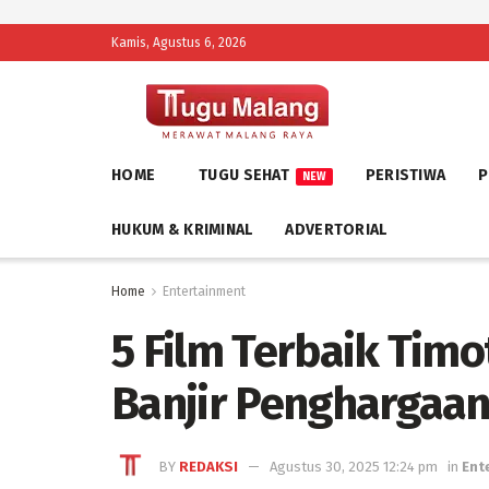
Kamis, Agustus 6, 2026
HOME
TUGU SEHAT
PERISTIWA
P
NEW
HUKUM & KRIMINAL
ADVERTORIAL
Home
Entertainment
5 Film Terbaik Tim
Banjir Penghargaa
BY
REDAKSI
Agustus 30, 2025 12:24 pm
in
Ent