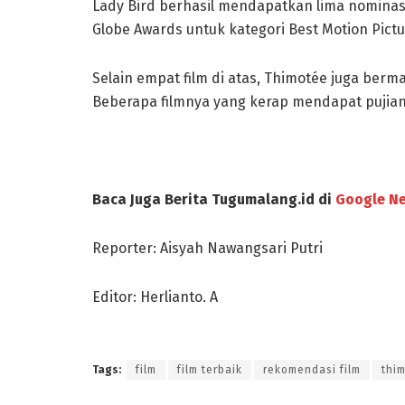
Lady Bird berhasil mendapatkan lima nomin
Globe Awards untuk kategori Best Motion Pictu
Selain empat film di atas, Thimotée juga berma
Beberapa filmnya yang kerap mendapat pujian
Baca Juga Berita Tugumalang.id di
Google N
Reporter: Aisyah Nawangsari Putri
Editor: Herlianto. A
Tags:
film
film terbaik
rekomendasi film
thi