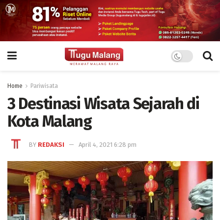
Home
Pariwisata
3 Destinasi Wisata Sejarah di
Kota Malang
BY
REDAKSI
April 4, 2021 6:28 pm