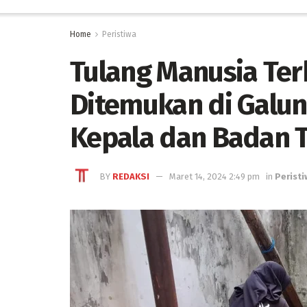
Home
Peristiwa
Tulang Manusia Te
Ditemukan di Galu
Kepala dan Badan 
BY
REDAKSI
Maret 14, 2024 2:49 pm
in
Perist