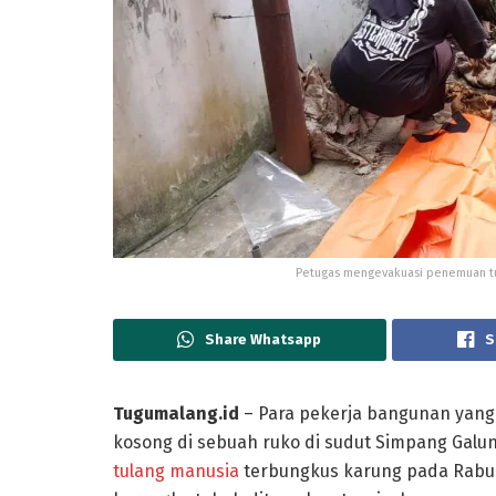
Petugas mengevakuasi penemuan tul
Share Whatsapp
S
Tugumalang.id
– Para pekerja bangunan ya
kosong di sebuah ruko di sudut Simpang Gal
tulang manusia
terbungkus karung pada Rabu 