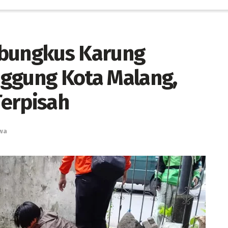
rbungkus Karung
nggung Kota Malang,
Terpisah
iwa