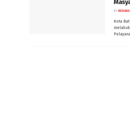
Masya
BY
REDAKS
Kota Bat
melakuka
Pelayana