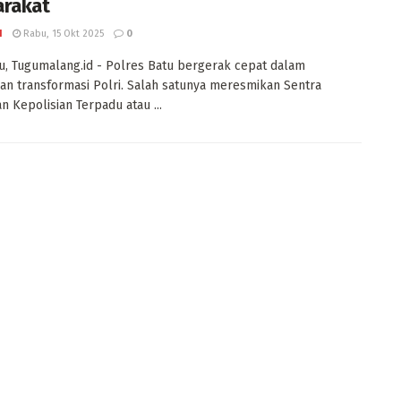
rakat
I
Rabu, 15 Okt 2025
0
u, Tugumalang.id - Polres Batu bergerak cepat dalam
n transformasi Polri. Salah satunya meresmikan Sentra
n Kepolisian Terpadu atau ...