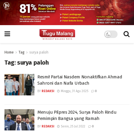
Home
Tag
surya paloh
Tag:
surya paloh
Resmi! Partai Nasdem Nonaktifkan Ahmad
Sahroni dan Nafa Urbach
BY
REDAKSI
Minggu, 31 Agu 2025
0
Menuju Pilpres 2024, Surya Paloh Rindu
Pemimpin Bangsa yang Ramah
BY
REDAKSI
Senin, 25 Jul 2022
0