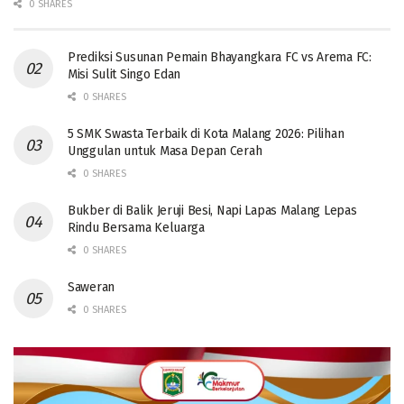
0 SHARES
Prediksi Susunan Pemain Bhayangkara FC vs Arema FC:
Misi Sulit Singo Edan
0 SHARES
5 SMK Swasta Terbaik di Kota Malang 2026: Pilihan
Unggulan untuk Masa Depan Cerah
0 SHARES
Bukber di Balik Jeruji Besi, Napi Lapas Malang Lepas
Rindu Bersama Keluarga
0 SHARES
Saweran
0 SHARES