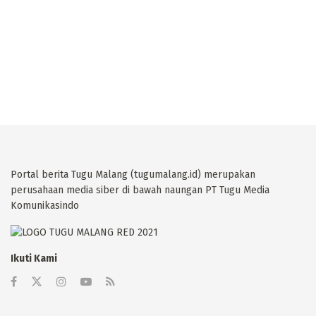
Portal berita Tugu Malang (tugumalang.id) merupakan
perusahaan media siber di bawah naungan PT Tugu Media
Komunikasindo
Ikuti Kami