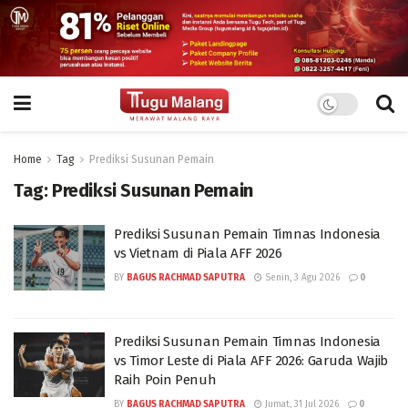
Home
Tag
Prediksi Susunan Pemain
Tag:
Prediksi Susunan Pemain
Prediksi Susunan Pemain Timnas Indonesia
vs Vietnam di Piala AFF 2026
BY
BAGUS RACHMAD SAPUTRA
Senin, 3 Agu 2026
0
Prediksi Susunan Pemain Timnas Indonesia
vs Timor Leste di Piala AFF 2026: Garuda Wajib
Raih Poin Penuh
BY
BAGUS RACHMAD SAPUTRA
Jumat, 31 Jul 2026
0