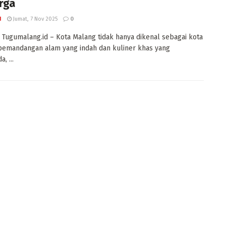
rga
I
Jumat, 7 Nov 2025
0
Tugumalang.id – Kota Malang tidak hanya dikenal sebagai kota
pemandangan alam yang indah dan kuliner khas yang
, ...