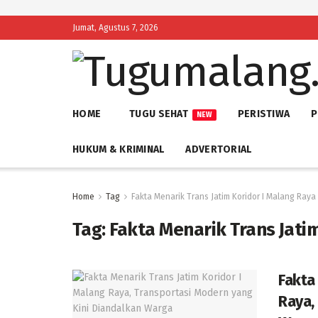
Jumat, Agustus 7, 2026
HOME
TUGU SEHAT
PERISTIWA
P
NEW
HUKUM & KRIMINAL
ADVERTORIAL
Home
Tag
Fakta Menarik Trans Jatim Koridor I Malang Raya
Tag:
Fakta Menarik Trans Jati
Fakta
Raya,