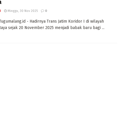
a
I
Minggu, 30 Nov 2025
0
Tugumalang.id - Hadirnya Trans Jatim Koridor I di wilayah
aya sejak 20 November 2025 menjadi babak baru bagi ...