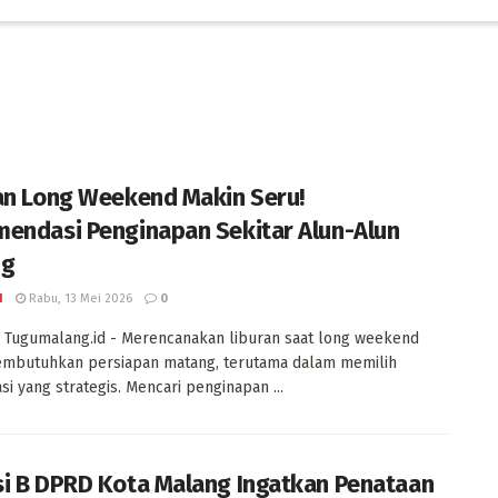
an Long Weekend Makin Seru!
endasi Penginapan Sekitar Alun-Alun
ng
I
Rabu, 13 Mei 2026
0
Tugumalang.id - Merencanakan liburan saat long weekend
embutuhkan persiapan matang, terutama dalam memilih
i yang strategis. Mencari penginapan ...
i B DPRD Kota Malang Ingatkan Penataan