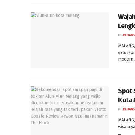
Wajah
Lengk
BY
REDAKS
MALANG, 
satu iko
modern .
Spot 
Kota 
BY
REDAKS
MALANG, 
wisata y
...