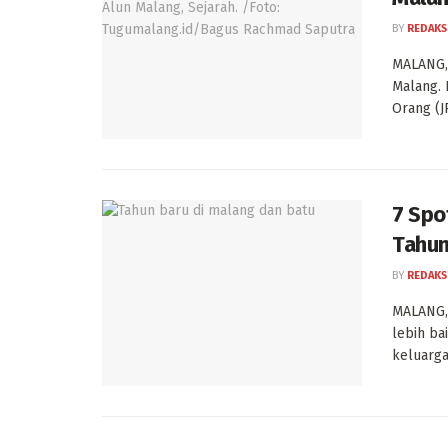
BY
REDAKS
MALANG, 
Malang. 
Orang (JP
7 Spo
Tahun
BY
REDAKS
MALANG, 
lebih ba
keluarga,