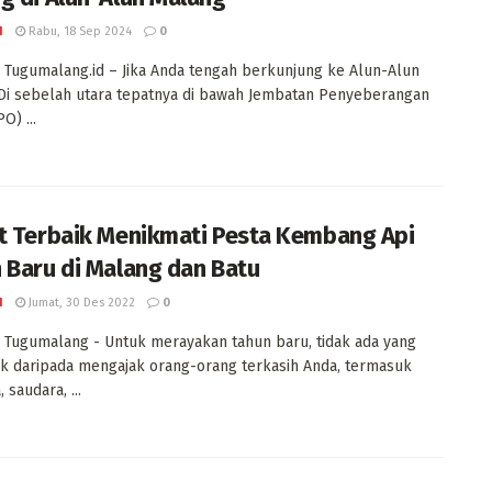
I
Rabu, 18 Sep 2024
0
Tugumalang.id – Jika Anda tengah berkunjung ke Alun-Alun
Di sebelah utara tepatnya di bawah Jembatan Penyeberangan
O) ...
t Terbaik Menikmati Pesta Kembang Api
 Baru di Malang dan Batu
I
Jumat, 30 Des 2022
0
Tugumalang - Untuk merayakan tahun baru, tidak ada yang
ik daripada mengajak orang-orang terkasih Anda, termasuk
 saudara, ...