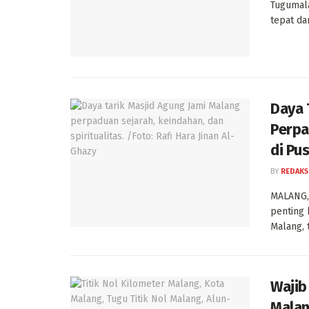
Tugumala
tepat da
Daya 
Perpa
di Pu
BY
REDAKS
MALANG, 
penting 
Malang, t
Wajib 
Malan