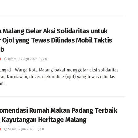
 Malang Gelar Aksi Solidaritas untuk
r Ojol yang Tewas Dilindas Mobil Taktis
ob
I
Jumat, 29 Agu 2025
0
ng.id - Warga Kota Malang bakal menggelar aksi solidaritas
fan Kurniawan, driver ojek online (ojol) yang tewas dilindas
 ...
omendasi Rumah Makan Padang Terbaik
 Kayutangan Heritage Malang
I
Senin, 2 Jun 2025
0