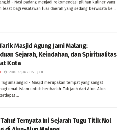
ng.id - Nasi padang menjadi rekomendasi pilihan kuliner yang
n lezat bagi wisatawan luar daerah yang sedang berwisata ke ...
Tarik Masjid Agung Jami Malang:
duan Sejarah, Keindahan, dan Spiritualitas
sat Kota
I
Senin, 27 Jan 2025
0
Tugumalang.id - Masjid merupakan tempat yang sangat
bagi umat Islam untuk beribadah. Tak jauh dari Alun-Alun
erdapat ...
Tahu! Ternyata Ini Sejarah Tugu Titik Nol
g di Alun-Alun Malang