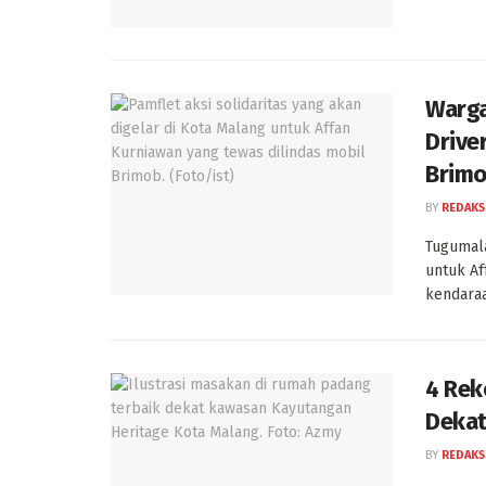
Warga
Drive
Brim
BY
REDAKS
Tugumala
untuk Af
kendaraan
4 Rek
Dekat
BY
REDAKS