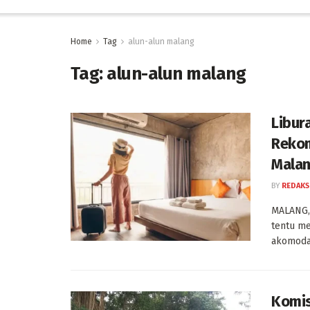
Home
Tag
alun-alun malang
Tag:
alun-alun malang
Libur
Rekom
Mala
BY
REDAKS
MALANG, 
tentu m
akomodas
Komis