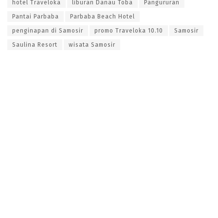
hotel Traveloka
liburan Danau Toba
Pangururan
Pantai Parbaba
Parbaba Beach Hotel
penginapan di Samosir
promo Traveloka 10.10
Samosir
Saulina Resort
wisata Samosir