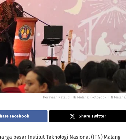
Perayaan Natal di ITN Malang. (Foto/dok. ITN Malang)
hare Facebook
Share Twitter
rga besar Institut Teknologi Nasional (ITN) Malang