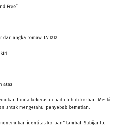
And Free”
r dan angka romawi I.V.IXIX
kiri
n atas
itemukan tanda kekerasan pada tubuh korban. Meski
ikan untuk mengetahui penyebab kematian.
 menemukan identitas korban,” tambah Subijanto.