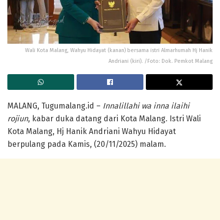
Wali Kota Malang, Wahyu Hidayat (kanan) bersama istri Almarhumah Hj Hanik
Andriani (kiri). /Foto: Dok. Pemkot Malang
MALANG, Tugumalang.id –
Innalillahi wa inna ilaihi
rojiun
, kabar duka datang dari Kota Malang. Istri Wali
Kota Malang, Hj Hanik Andriani Wahyu Hidayat
berpulang pada Kamis, (20/11/2025) malam.