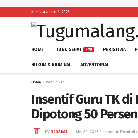
Kamis, Agustus 6, 2026
HOME
TUGU SEHAT
PERISTIWA
P
NEW
HUKUM & KRIMINAL
ADVERTORIAL
Home
Pendidikan
Insentif Guru TK d
Dipotong 50 Persen
BY
REDAKSI
Mei 20, 2026 2:44 pm
in
Pendidik