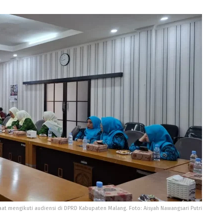
aat mengikuti audiensi di DPRD Kabupaten Malang. Foto: Aisyah Nawangsari Putri