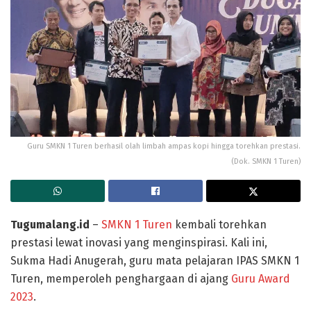
Guru SMKN 1 Turen berhasil olah limbah ampas kopi hingga torehkan prestasi.
(Dok. SMKN 1 Turen)
Tugumalang.id
–
SMKN 1 Turen
kembali torehkan
prestasi lewat inovasi yang menginspirasi. Kali ini,
Sukma Hadi Anugerah, guru mata pelajaran IPAS SMKN 1
Turen, memperoleh penghargaan di ajang
Guru Award
2023
.