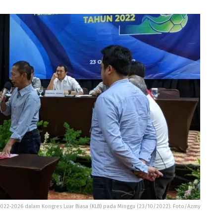
2022-2026 dalam Kongres Luar Biasa (KLB) pada Minggu (23/10/2022). Foto/Azmy