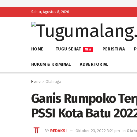
Sabtu, Agustus 8, 2026
HOME
TUGU SEHAT
PERISTIWA
P
NEW
HUKUM & KRIMINAL
ADVERTORIAL
Home
Olahraga
Ganis Rumpoko Terp
PSSI Kota Batu 202
BY
REDAKSI
Oktober 23, 2022 3:21 pm
in
Olah