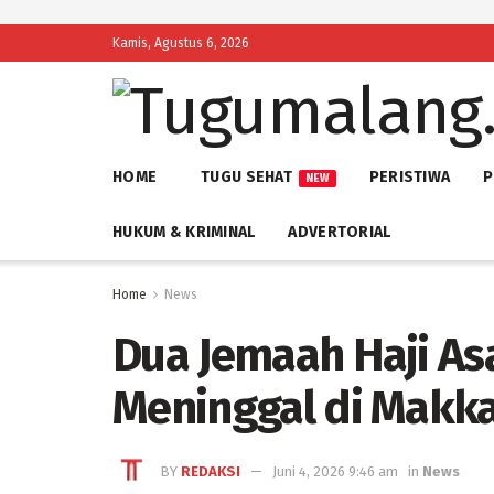
Kamis, Agustus 6, 2026
HOME
TUGU SEHAT
PERISTIWA
P
NEW
HUKUM & KRIMINAL
ADVERTORIAL
Home
News
Dua Jemaah Haji As
Meninggal di Makk
BY
REDAKSI
Juni 4, 2026 9:46 am
in
News