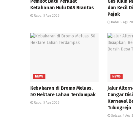
Pemkot Batu Perkuat
Gus Kikin 
Ketahanan Hulu DAS Brantas
dan Kecil D
Pajak
Rabu, 5 Agu 2026
Rabu, 5 Agu 2
NEWS
NEWS
Kebakaran di Bromo Meluas,
Jalur Alter
50 Hektare Lahan Terdampak
Cangar Dis
Karnaval B
Rabu, 5 Agu 2026
Tulungrejo
Selasa, 4 Agu 