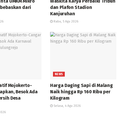
Minta UMKM Mikro
Waskita Karya Perbaiki Tribun
ibebaskan dari
dan Plafon Stadion
Kanjuruhan
026
Rabu, 5 Agu 2026
NEWS
natif Mojokerto-
Harga Daging Sapi di Malang
iapkan, Besok Ada
Naik hingga Rp 160 Ribu per
ersih Desa
Kilogram
Selasa, 4 Agu 2026
2026