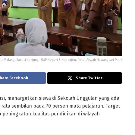
ti Malang, Sanusi kunjungi SMP Negeri 3 Kepanjen. Foto: Aisyah Nawangsari Putri
hare Facebook
Share Twitter
si
, menargetkan siswa di Sekolah Unggulan yang ada
rata sembilan pada 70 persen mata pelajaran. Target
a peningkatan kualitas pendidikan di wilayah