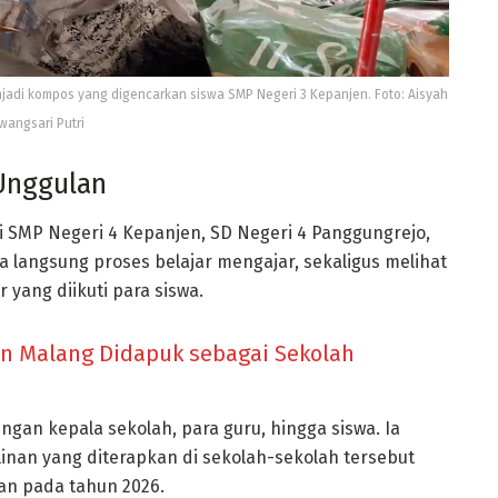
jadi kompos yang digencarkan siswa SMP Negeri 3 Kepanjen. Foto: Aisyah
angsari Putri
Unggulan
i
SMP Negeri 4 Kepanjen
,
SD Negeri 4 Panggungrejo
,
ra langsung proses belajar mengajar, sekaligus melihat
yang diikuti para siswa.
en Malang Didapuk sebagai Sekolah
ngan kepala sekolah, para guru, hingga siswa. Ia
inan yang diterapkan di sekolah-sekolah tersebut
an pada tahun 2026.