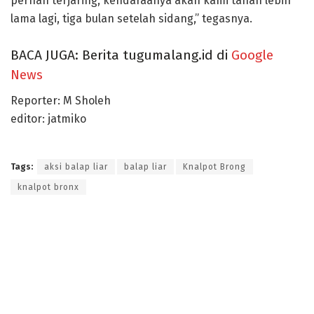
pernah terjaring, kendaraanya akan kami tahan lebih
lama lagi, tiga bulan setelah sidang,” tegasnya.
BACA JUGA: Berita tugumalang.id di
Google
News
Reporter: M Sholeh
editor: jatmiko
Tags:
aksi balap liar
balap liar
Knalpot Brong
knalpot bronx